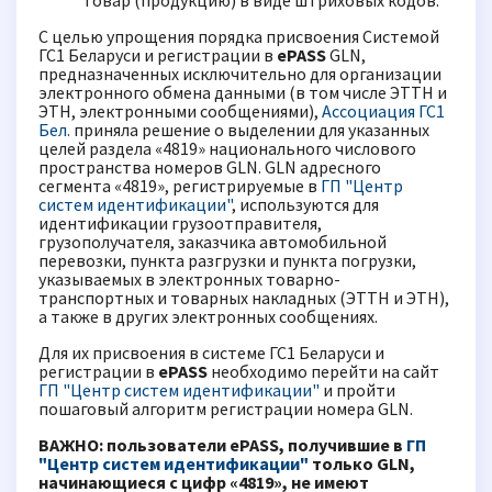
товар (продукцию) в виде штриховых кодов.
С целью упрощения порядка присвоения Системой
ГС1 Беларуси и регистрации в
ePASS
GLN,
предназначенных исключительно для организации
электронного обмена данными (в том числе ЭТТН и
ЭТН, электронными сообщениями),
Ассоциация ГС1
Бел.
приняла решение о выделении для указанных
целей раздела «4819» национального числового
пространства номеров GLN. GLN адресного
сегмента «4819», регистрируемые в
ГП "Центр
систем идентификации"
, используются для
идентификации грузоотправителя,
грузополучателя, заказчика автомобильной
перевозки, пункта разгрузки и пункта погрузки,
указываемых в электронных товарно-
транспортных и товарных накладных (ЭТТН и ЭТН),
а также в других электронных сообщениях.
Для их присвоения в системе ГС1 Беларуси и
регистрации в
ePASS
необходимо перейти на сайт
ГП "Центр систем идентификации"
и пройти
пошаговый алгоритм регистрации номера GLN.
ВАЖНО: пользователи ePASS, получившие в
ГП
"Центр систем идентификации"
только GLN,
начинающиеся с цифр «4819», не имеют