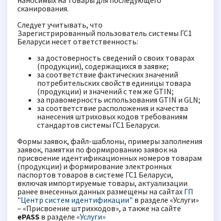
наносимых на товары для последующего
сканирования.
Следует учитывать, что
Зарегистрированный пользователь системы ГС1
Беларуси несет ответственность:
за достоверность сведений о своих товарах
(продукции), содержащихся в заявке;
за соответствие фактических значений
потребительских свойств единицы товара
(продукции) и значений с тем же GTIN;
за правомерность использования GTIN и GLN;
за соответствие расположения и качества
нанесения штриховых кодов требованиям
стандартов системы ГС1 Беларуси.
Формы заявок, файл-шаблоны, примеры заполнения
заявок, памятки по формированию заявок на
присвоение идентификационных номеров товарам
(продукции) и формирование электронных
паспортов товаров в системе ГС1 Беларуси,
включая импортируемые товары, актуализации
ранее внесенных данных размещены на сайтах
ГП
"Центр систем идентификации"
в разделе «Услуги»
– «Присвоение штрихкодов», а также на сайте
ePASS
в разделе
«Услуги»