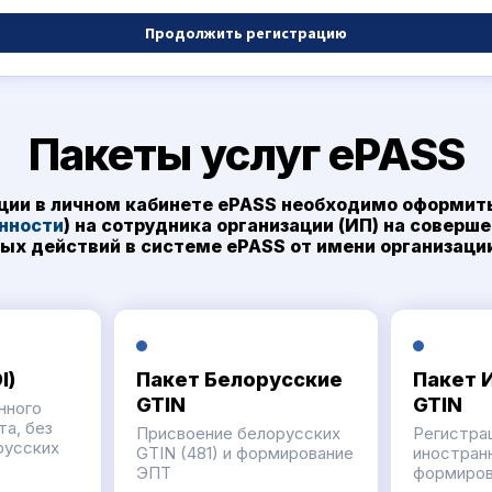
Продолжить регистрацию
Пакеты услуг ePASS
ции в личном кабинете ePASS необходимо оформит
нности
) на сотрудника организации (ИП) на соверш
ых действий в системе ePASS от имени организации
I)
Пакет Белорусские
Пакет 
GTIN
GTIN
нного
а, без
Присвоение белорусских
Регистра
русских
GTIN (481) и формирование
иностран
ЭПТ
формиров