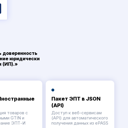
ь доверенность
ение юридически
 (ИП).»
Иностранные
Пакет ЭПТ в JSON
(API)
ция товаров с
Доступ к веб-сервисам
ными GTIN и
(API) для автоматического
ание ЭПТ-И
получения данных из ePASS